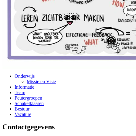
Onderwijs
Missie en Visie
Informatie
Team
Peutergroepen
Schakelklassen
Bestuur
Vacature
Contactgegevens