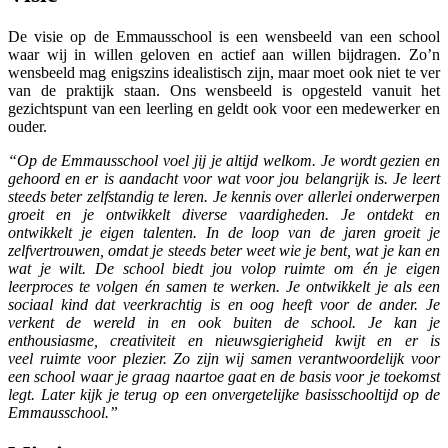
De visie op de Emmausschool is een wensbeeld van een school
waar wij in willen geloven en actief aan willen bijdragen. Zo’n
wensbeeld mag enigszins idealistisch zijn, maar moet ook niet te ver
van de praktijk staan. Ons wensbeeld is opgesteld vanuit het
gezichtspunt van een leerling en geldt ook voor een medewerker en
ouder.
“Op de Emmausschool voel jij je altijd welkom. Je wordt gezien en
gehoord en er is aandacht voor wat voor jou belangrijk is. Je leert
steeds beter zelfstandig te leren. Je kennis over allerlei onderwerpen
groeit en je ontwikkelt diverse vaardigheden. Je ontdekt en
ontwikkelt je eigen talenten. In de loop van de jaren groeit je
zelfvertrouwen, omdat je steeds beter weet wie je bent, wat je kan en
wat je wilt. De school biedt jou volop ruimte om én je eigen
leerproces te volgen én samen te werken. Je ontwikkelt je als een
sociaal kind dat veerkrachtig is en oog heeft voor de ander. Je
verkent de wereld in en ook buiten de school. Je kan je
enthousiasme, creativiteit en nieuwsgierigheid kwijt en er is
veel ruimte voor plezier. Zo zijn wij samen verantwoordelijk voor
een school waar je graag naartoe gaat en de basis voor je toekomst
legt. Later kijk je terug op een onvergetelijke basisschooltijd op de
Emmausschool.”