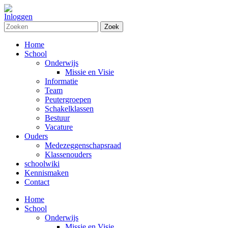
Inloggen
Zoek
Home
School
Onderwijs
Missie en Visie
Informatie
Team
Peutergroepen
Schakelklassen
Bestuur
Vacature
Ouders
Medezeggenschapsraad
Klassenouders
schoolwiki
Kennismaken
Contact
Home
School
Onderwijs
Missie en Visie