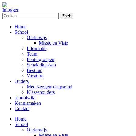
Inloggen
Zoek
Home
School
Onderwijs
Missie en Visie
Informatie
Team
Peutergroepen
Schakelklassen
Bestuur
Vacature
Ouders
Medezeggenschapsraad
Klassenouders
schoolwiki
Kennismaken
Contact
Home
School
Onderwijs
Missie en Visie