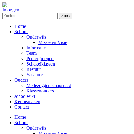
Inloggen
Zoek
Home
School
Onderwijs
Missie en Visie
Informatie
Team
Peutergroepen
Schakelklassen
Bestuur
Vacature
Ouders
Medezeggenschapsraad
Klassenouders
schoolwiki
Kennismaken
Contact
Home
School
Onderwijs
Missie en Visie